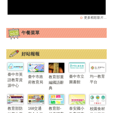
更多精彩影片...
午餐菜單
好站報報
臺中市英
均一教育
臺中市立
臺中市政
教育部重
語教育資
平台
圖書館
府教育局
編國語辭
源中心
典
教育部防
168交通
教育部-
泰安國小
校園食材