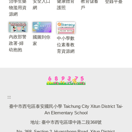
治學生藥
安全入口
健康體育
教育儲蓄
登錄平臺
物濫用資
網
護照
戶
源網
內政部警
國圖到你
中小學數
政署-婦
家
位素養教
幼抱抱
育資源網
:::
臺中市西屯區泰安國民小學 Taichung City Xitun District Tai-
An Elementary School
地址: 臺中市西屯區環中路二段368號
No. 368, Section 2, Huanzhong Road, Xitun District,