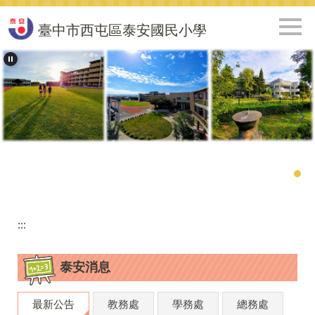
跳
到
臺中市西屯區泰安國民小學
主
要
內
容
區
:::
泰安消息
最新公告
教務處
學務處
總務處