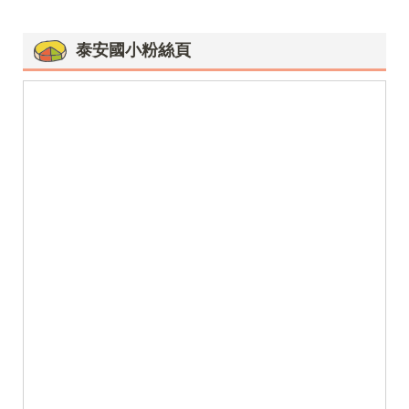
泰安國小粉絲頁
115年度臺中市資訊應用競賽 泰安國小 榮獲國小乙組團體第三名
115年度臺中市資訊應用競賽 scratch程式設計組 六乙張睿宸 廖辰祐 榮獲優等
115年度臺中市資訊應用競賽 簡報組 五乙廖允函 賴采琁 榮獲優等
115年度臺中市資訊應用競賽 電腦繪圖組 六甲曾若宸 榮獲甲等
115年度臺中市資訊應用競賽 電腦繪圖組 六乙廖容靚 榮獲佳作