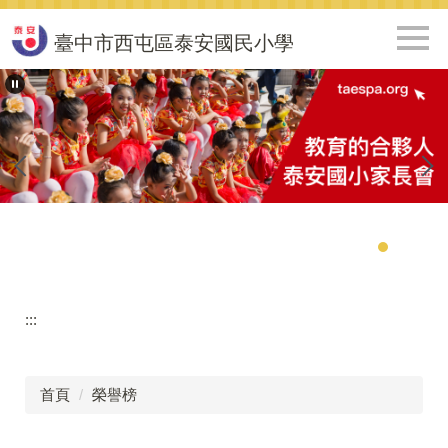
跳
到
臺中市西屯區泰安國民小學
主
要
內
容
區
:::
首頁
榮譽榜