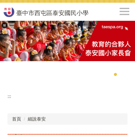
跳
到
臺中市西屯區泰安國民小學
主
要
內
容
區
:::
首頁
細說泰安