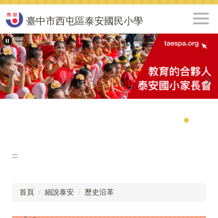
跳
到
臺中市西屯區泰安國民小學
主
要
內
容
區
:::
首頁
細說泰安
歷史沿革